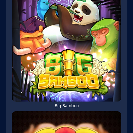
Big Bamboo