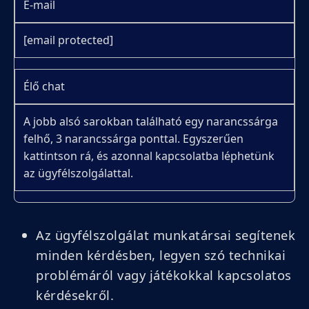
E-mail
[email protected]
Élő chat
A jobb alsó sarokban található egy narancssárga
felhő, 3 narancssárga ponttal. Egyszerűen
kattintson rá, és azonnal kapcsolatba léphetünk
az ügyfélszolgálattal.
Crazy Balls
PlinkoX
Az ügyfélszolgálat munkatársai segítenek
minden kérdésben, legyen szó technikai
problémáról vagy játékokkal kapcsolatos
kérdésekről.