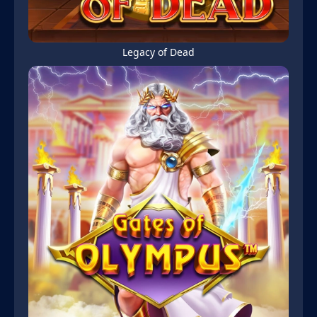
Legacy of Dead