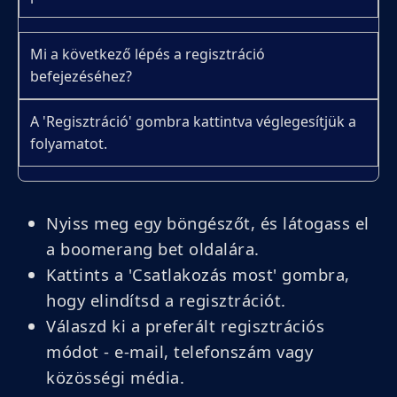
Ice Fishing
Balloon
Mi a következő lépés a regisztráció
befejezéséhez?
A 'Regisztráció' gombra kattintva véglegesítjük a
folyamatot.
Nyiss meg egy böngészőt, és látogass el
a boomerang bet oldalára.
Kattints a 'Csatlakozás most' gombra,
hogy elindítsd a regisztrációt.
Válaszd ki a preferált regisztrációs
módot - e-mail, telefonszám vagy
Treasure Island
Mines
közösségi média.