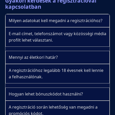
Gyakori kérdések a regisztrációval
kapcsolatban
Fortune Roulette
Rocketman
Milyen adatokat kell megadni a regisztrációhoz?
E-mail címet, telefonszámot vagy közösségi média
profilt lehet választani.
Mennyi az életkori határ?
A regisztrációhoz legalább 18 évesnek kell lennie
a felhasználónak.
Hogyan lehet bónuszkódot használni?
A regisztráció során lehetőség van megadni a
promóciós kódot.