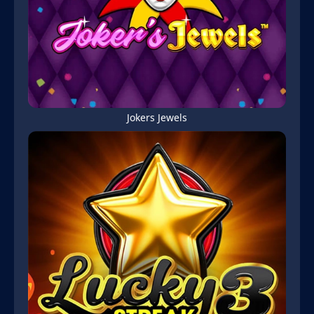
Jokers Jewels