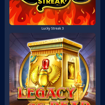
Lucky Streak 3