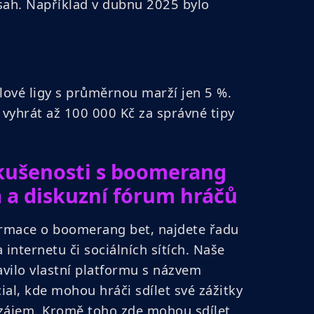
osah. Například v dubnu 2025 bylo
Super Andar Bahar
PlinkoX
lové ligy s průměrnou marží jen 5 %.
 vyhrát až 100 000 Kč za správné tipy
kušenosti s boomerang
 a diskuzní fórum hráčů
ormace o boomerang bet, najdete řadu
 internetu či sociálních sítích. Naše
avilo vlastní platformu s názvem
Lightning Storm
Rocketman
al, kde mohou hráči sdílet své zážitky
vzájem. Kromě toho zde mohou sdílet