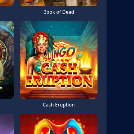
Book of Dead
Cash Eruption