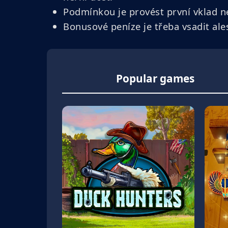
Podmínkou je provést první vklad n
Bonusové peníze je třeba vsadit ales
Popular games