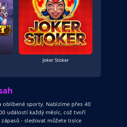
Joker Stoker
osah
a oblíbené sporty. Nabízíme přes 40
00 událostí každý měsíc, což tvoří
 zápasů - sledovat můžete tisíce