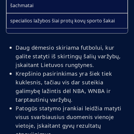
šachmatai
specialios lažybos šiai protų kovų sporto šakai
Daug dėmesio skiriama futbolui, kur
galite statyti iš skirtingų šalių varžybų,
įskaitant Lietuvos rungtynes.
Krepšinio pasirinkimas yra šiek tiek
kuklesnis, tačiau vis dar suteikia
galimybę lažintis dėl NBA, WNBA ir
tarptautinių varžybų.
Patogūs statymo įrankiai leidžia matyti
visus svarbiausius duomenis vienoje
vietoje, įskaitant gyvų rezultatų