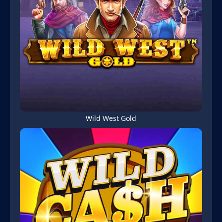
Wild West Gold