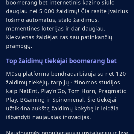
boomerang bet internetinis kazino siūlo
daugiau nei 5 000 žaidimų! Čia rasite įvairius
lošimo automatus, stalo žaidimus,
momentines loterijas ir dar daugiau.
Kiekvienas žaidėjas ras sau patinkančių
pramogų.
Top žaidimų tiekėjai boomerang bet
Mūsų platforma bendradarbiauja su net 120
žaidimų tiekėjų, tarp jų - žinomos studijos
kaip NetEnt, Play’n’Go, Tom Horn, Pragmatic
Lightning Dice
Balloon
Play, BGaming ir Spinomenal. Šie tiekėjai
užtikrina aukštą žaidimų kokybę ir leidžia
išbandyti naujausias inovacijas.
Naudojamės populiariausių instaliacijų ir live