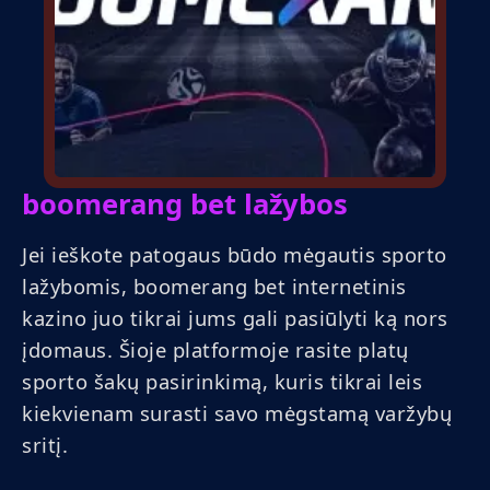
boomerang bet lažybos
Jei ieškote patogaus būdo mėgautis sporto
lažybomis, boomerang bet internetinis
kazino juo tikrai jums gali pasiūlyti ką nors
įdomaus. Šioje platformoje rasite platų
sporto šakų pasirinkimą, kuris tikrai leis
kiekvienam surasti savo mėgstamą varžybų
sritį.