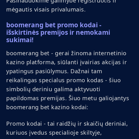
Pasinaudokime galimybe registruotis ir
mėgautis visais privalumais.
boomerang bet promo kodai -
išskirtinės premijos ir nemokami
Sweet Bonanza Candyland
Rocket Dice
sukimai!
boomerang bet - gerai žinoma internetinio
kazino platforma, siūlanti įvairias akcijas ir
ypatingus pasiūlymus. Dažnai tam
reikalingas specialus promo kodas - šiuo
simbolių deriniu galima aktyvuoti
papildomas premijas. Šiuo metu galiojantys
boomerang bet kazino kodai:
Promo kodai - tai raidžių ir skaičių deriniai,
kuriuos įvedus specialioje skiltyje,