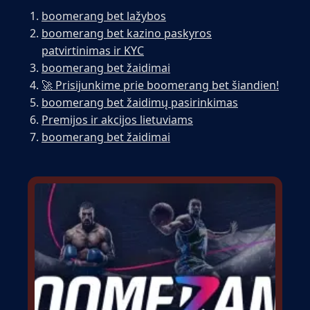
boomerang bet lažybos
boomerang bet kazino paskyros
patvirtinimas ir KYC
boomerang bet žaidimai
🚀 Prisijunkime prie boomerang bet šiandien!
boomerang bet žaidimų pasirinkimas
Premijos ir akcijos lietuviams
boomerang bet žaidimai