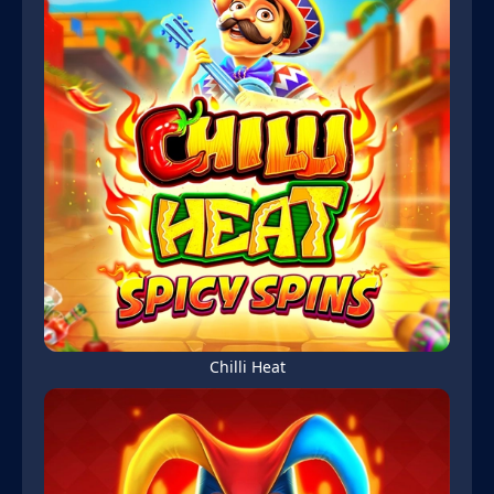
Chilli Heat