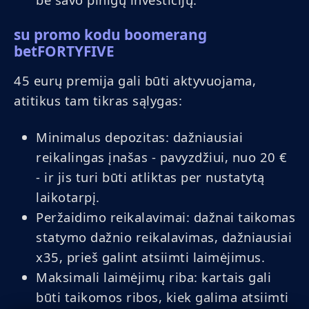
su promo kodu boomerang
betFORTYFIVE
45 eurų premija gali būti aktyvuojama,
atitikus tam tikras sąlygas:
Minimalus depozitas: dažniausiai
reikalingas įnašas - pavyzdžiui, nuo 20 €
- ir jis turi būti atliktas per nustatytą
laikotarpį.
Peržaidimo reikalavimai: dažnai taikomas
statymo dažnio reikalavimas, dažniausiai
x35, prieš galint atsiimti laimėjimus.
Maksimali laimėjimų riba: kartais gali
būti taikomos ribos, kiek galima atsiimti