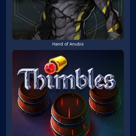
Hand of Anubis