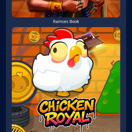
Ramses Book