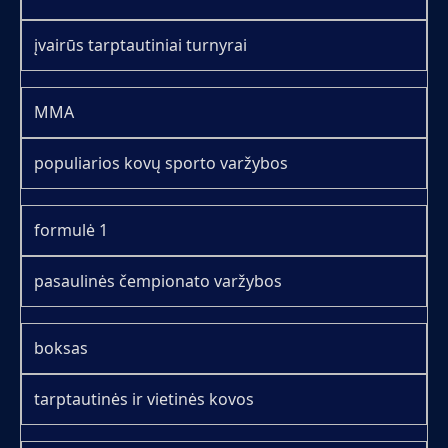
įvairūs tarptautiniai turnyrai
MMA
populiarios kovų sporto varžybos
formulė 1
pasaulinės čempionato varžybos
boksas
tarptautinės ir vietinės kovos