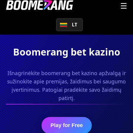
☰
LT
Boomerang bet kazino
Išnagrinėkite boomerang bet kazino apžvalgą ir
sužinokite apie premijas, žaidimus bei saugumo
įvertinimus. Patogiai pradėkite savo žaidimų
patirtį.
Play for Free