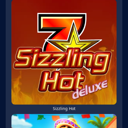
Sizzling Hot