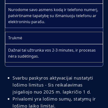
Super Andar Bahar
JetX
Nurodome savo asmens kodą ir telefono numerį,
patvirtiname tapatybę su išmaniuoju telefonu ar
elektroniniu parašu.
Trukmė
Dažnai tai užtrunka vos 2-3 minutes, ir procesas
nėra sudėtingas.
Svarbu paskyros aktyvacijai nustatyti
lošimo limitus - šis reikalavimas
įsigaliojo nuo 2025 m. lapkričio 1 d.
Minesweeper
Baccarat
Privalomi yra lošimo sumų, statymų ir
lošimo laiko limitai.