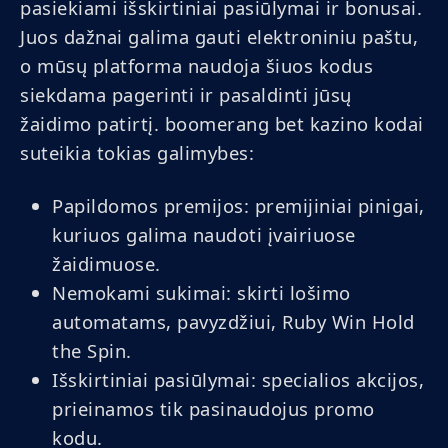
pasiekiami išskirtiniai pasiūlymai ir bonusai.
Juos dažnai galima gauti elektroniniu paštu,
o mūsų platforma naudoja šiuos kodus
Fortune Roulette
Aviator
siekdama pagerinti ir pasaldinti jūsų
žaidimo patirtį. boomerang bet kazino kodai
suteikia tokias galimybes:
Papildomos premijos: premijiniai pinigai,
kuriuos galima naudoti įvairiuose
žaidimuose.
Nemokami sukimai: skirti lošimo
automatams, pavyzdžiui, Ruby Win Hold
the Spin.
Išskirtiniai pasiūlymai: specialios akcijos,
prieinamos tik pasinaudojus promo
kodu.