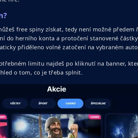
n?
ůžeš free spiny získat, tedy není možné předem ří
ní do herního konta a protočení stanovené částky 
aticky přiděleno volné zatočení na vybraném aut
třebném limitu najdeš po kliknutí na banner, kter
led o tom, co je třeba splnit.