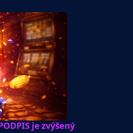
PODPIS je zvýšený