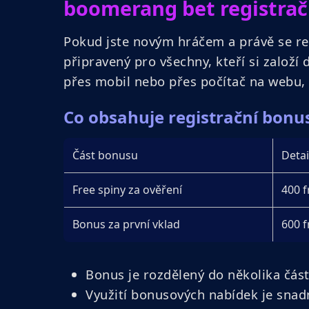
boomerang bet registrač
Pokud jste novým hráčem a právě se re
připravený pro všechny, kteří si založí 
přes mobil nebo přes počítač na webu, 
Co obsahuje registrační bonu
Část bonusu
Detai
Free spiny za ověření
400 
Bonus za první vklad
600 f
Bonus je rozdělený do několika částí
Využití bonusových nabídek je snadn