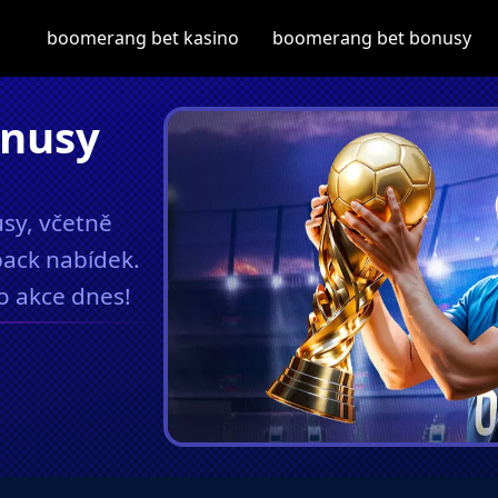
boomerang bet kasino
boomerang bet bonusy
onusy
sy, včetně
back nabídek.
o akce dnes!