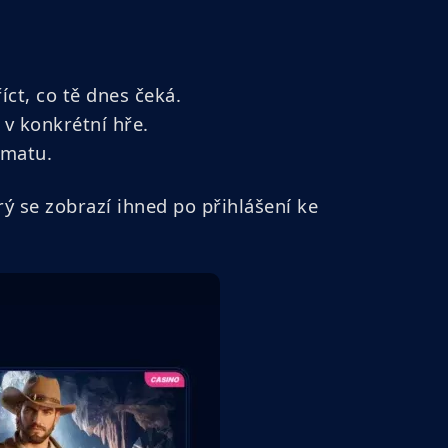
ct, co tě dnes čeká.
v konkrétní hře.
omatu.
ý se zobrazí ihned po přihlášení ke