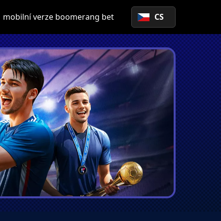
mobilní verze boomerang bet
CS