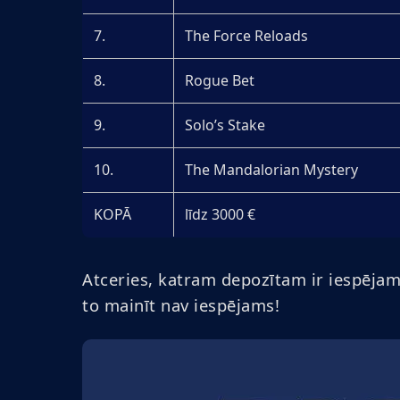
7.
The Force Reloads
8.
Rogue Bet
9.
Solo’s Stake
10.
The Mandalorian Mystery
KOPĀ
līdz 3000 €
Atceries, katram depozītam ir iespējams i
to mainīt nav iespējams!