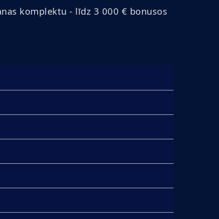
šanas komplektu - līdz 3 000 € bonusos