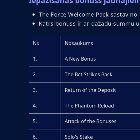
Iepazīšanās bonuss jaunajiem
The Force Welcome Pack sastāv no
Katrs bonuss ir ar dažādu summu u
Nr.
Nosaukums
1.
A New Bonus
2.
The Bet Strikes Back
3.
Return of the Deposit
4.
The Phantom Reload
5.
Attack of the Bonuses
6.
Solo’s Stake