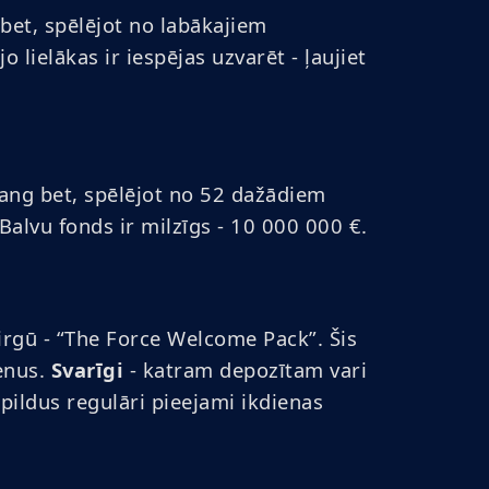
 bet, spēlējot no labākajiem
lielākas ir iespējas uzvarēt - ļaujiet
ang bet, spēlējot no 52 dažādiem
 Balvu fonds ir milzīgs - 10 000 000 €.
rgū - “The Force Welcome Pack”. Šis
enus.
Svarīgi
- katram depozītam vari
pildus regulāri pieejami ikdienas