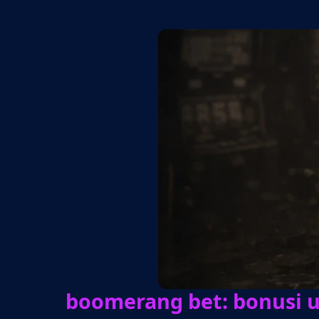
SAŅEM
BONUSU
boomerang bet: bonusi u