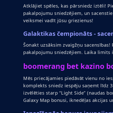
Atklājiet spēles, kas pārsniedz iztēli!
pakalpojumu sniedzējiem, un sacensties p
veiksmei vadīt jūsu griezienus!
Galaktikas čempionāts - sace
Šonakt uzsāksim zvaigžņu sacensības! 
pakalpojumu sniedzējiem. Laika limits ir
boomerang bet kazino bo
Mēs priecājamies piedāvāt vienu no ie
komplekts sniedz iespēju saņemt līdz 
izvēlēties starp “Light Side” (naudas b
Galaxy Map bonusi, iknedēļas akcijas 