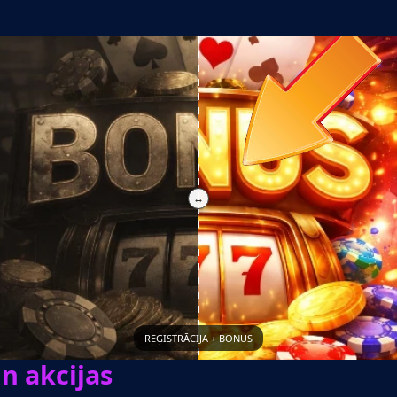
REĢISTRĀCIJA + BONUS
n akcijas