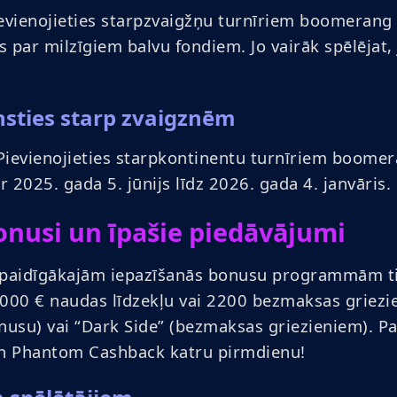
 Pievienojieties starpzvaigžņu turnīriem boomerang
ar milzīgiem balvu fondiem. Jo vairāk spēlējat, jo 
nsties starp zvaigznēm
Pievienojieties starpkontinentu turnīriem boomer
 2025. gada 5. jūnijs līdz 2026. gada 4. janvāris.
nusi un īpašie piedāvājumi
spaidīgākajām iepazīšanās bonusu programmām ti
3000 € naudas līdzekļu vai 2200 bezmaksas griezi
onusu) vai “Dark Side” (bezmaksas griezieniem). Pa
un Phantom Cashback katru pirmdienu!